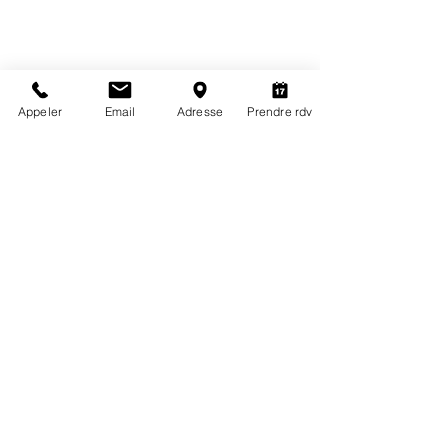
2016 : L’alimentation du jury
!
Appeler
Email
Adresse
Prendre rdv
CANNES
Cabinet de consultation diététique à Cannes (06)
Le Shakespeare - 76, bd Carnot / 20, rue Shakespeare
06400 CANNES
NICE