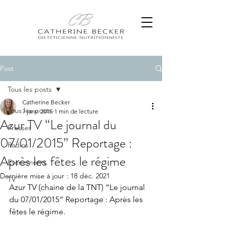
Post
Tous les posts
Catherine Becker
Tous les posts
7 janv. 2015
1 min de lecture
Azur TV “Le journal du
Presses
07/01/2015” Reportage :
Radios
Après les fêtes le régime
Evènements
Dernière mise à jour :
18 déc. 2021
TV
Azur TV (chaine de la TNT) “Le journal 
du 07/01/2015” Reportage : Après les 
fêtes le régime.