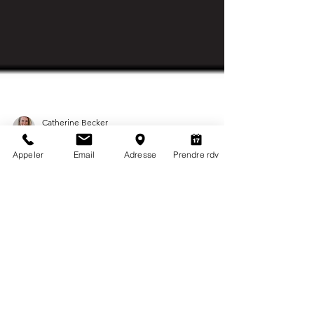
Appeler
Email
Adresse
Prendre rdv
Catherine Becker
11 oct. 2016
Radios
Catherine BECKER, Experte en
Nutrition sur radio France Bleu Azur
103.8 FM
Catherine BECKER est heureuse de rejoindre