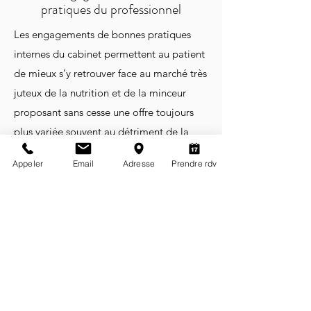
pratiques du professionnel
Les engagements de bonnes pratiques
internes du cabinet permettent au patient
de mieux s’y retrouver face au marché très
juteux de la nutrition et de la minceur
proposant sans cesse une offre toujours
plus variée souvent au détriment de la
santé du patient : produits et régimes
Appeler
Email
Adresse
Prendre rdv
miracles, promesses mensongères,
techniques coûteuses, médicaments
interdits car dangereux (cas du Médiator)
…
Ces engagements garantissent le sérieux
et la qualité de la prise en charge
diététique par un professionnel de la
nutrition.