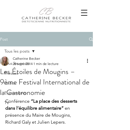
Post
Tous les posts
Catherine Becker
Tous les posts
20 sept. 2014
1 min de lecture
Les Étoiles de Mougins –
Presses
9ème Festival International de
Radios
la Gastronomie
Evènements
Conférence 
“La place des desserts 
TV
dans l’équilibre alimentaire” 
en 
présence du Maire de Mougins, 
Richard Galy et Julien Lepers.